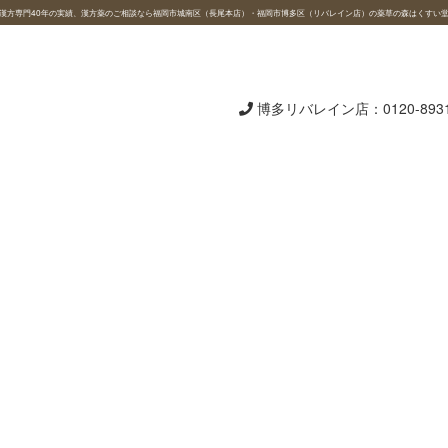
漢方専門40年の実績、漢方薬のご相談なら福岡市城南区（長尾本店）・福岡市博多区（リバレイン店）の薬草の森はくすい
博多リバレイン店：
0120-893