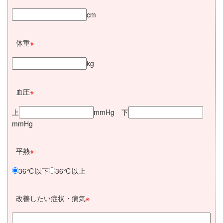
cm
体重
※
kg
血圧
※
上
mmHg 下
mmHg
平熱
※
36℃以下
36℃以上
改善したい症状・病気
※