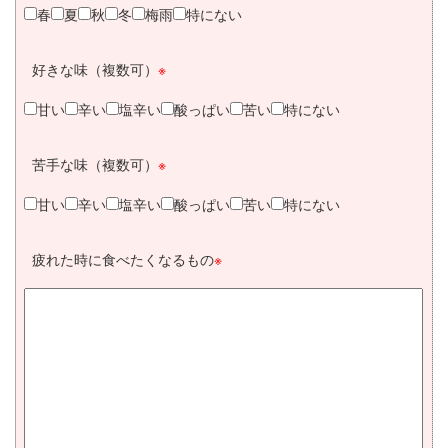
春
夏
秋
冬
梅雨
特にない
好きな味（複数可）
※
甘い
辛い
塩辛い
酸っぱい
苦い
特にない
苦手な味（複数可）
※
甘い
辛い
塩辛い
酸っぱい
苦い
特にない
疲れた時に食べたくなるもの
※