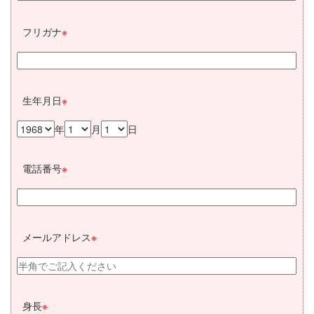
フリガナ
※
生年月日
※
年
月
日
電話番号
※
メールアドレス
※
身長
※