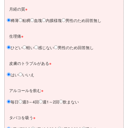
月経の質
※
稀薄
粘稠
血塊
内膜様塊
男性のため回答無し
生理痛
※
ひどい
軽い
感じない
男性のため回答無し
皮膚のトラブルがある
※
はい
いいえ
アルコールを飲む
※
毎日
週3～4回
週1～2回
飲まない
タバコを吸う
※