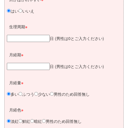
はい
いいえ
生理周期
※
日 (男性は0とご入力ください)
月経期
※
日 (男性は0とご入力ください)
月経量
※
多い
ふつう
少ない
男性のため回答無し
月経色
※
淡紅
鮮紅
暗紅
男性のため回答無し